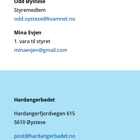
Odd Øystese
Styremedlem
odd.oystese@kvamnet.no
Mina Evjen
1. vara til styret
minaevjen@gmail.com
Hardangerbadet
Hardangerfjordvegen 615
5610 Øystese
post@hardangerbadet.no