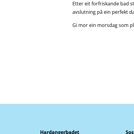
Etter eit forfriskande bad s
avslutning på ein perfekt d
Gi mor ein morsdag som plas
Hardangerbadet
Sos