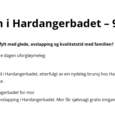
 i Hardangerbadet – 9
fylt med glede, avslapping og kvalitetstid med familien?
jere dagen uforgløymeleg:
stid i Hardangerbadet, etterfulgt av ein nydeleg brunsj hos H
ge.
angerbadet for mor
slapping i Hardangerbadet. Mor får sjølvsagt gratis innga