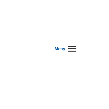
Nettbutikk/Min side
Meny