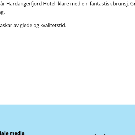
tår Hardangerfjord Hotell klare med ein fantastisk brunsj. Gra
ag.
kar av glede og kvalitetstid.
iale media