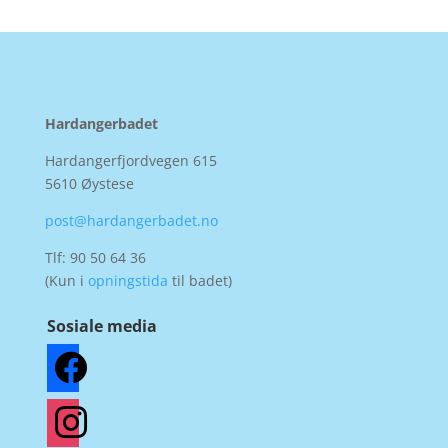
Hardangerbadet
Hardangerfjordvegen 615
5610 Øystese
post@hardangerbadet.no
Tlf:
90 50 64 36
(Kun i
opningstida
til badet)
Sosiale media
facebook
instagram