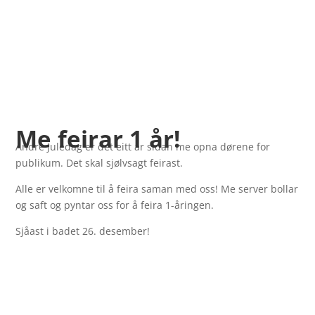
Me feirar 1 år!
Andre juledag er det eitt år sidan me opna dørene for
publikum. Det skal sjølvsagt feirast.
Alle er velkomne til å feira saman med oss! Me server bollar
og saft og pyntar oss for å feira 1-åringen.
Sjåast i badet 26. desember!