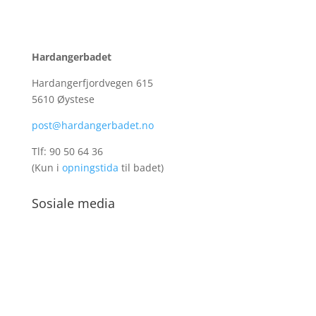
Hardangerbadet
Hardangerfjordvegen 615
5610 Øystese
post@hardangerbadet.no
Tlf:
90 50 64 36
(Kun i
opningstida
til badet)
Sosiale media
facebook
instagram